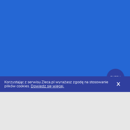
FILTRY
Korzystając z serwisu Zleca.pl wyrażasz zgodę na stosowanie
X
plików cookies.
Dowiedz się więcej.
Zleca.pl
Śląskie
Katowice
Firmy budowlane
Zlecenia budowlane
FILTRY
Data dodania