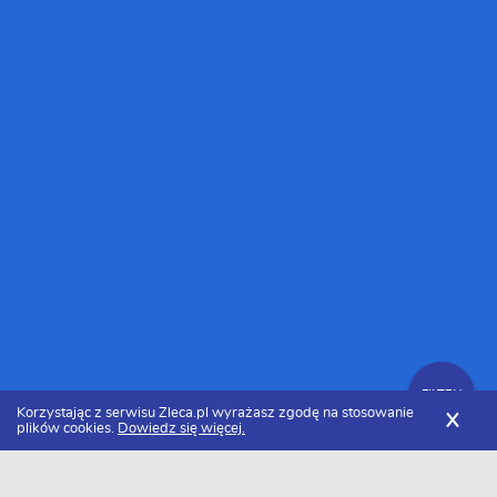
FILTRY
Korzystając z serwisu Zleca.pl wyrażasz zgodę na stosowanie
X
plików cookies.
Dowiedz się więcej.
Zleca.pl
Świętokrzyskie
Kielce
Firmy budowlane
Zlecenia budowlane