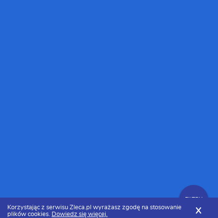
FILTRY
Korzystając z serwisu Zleca.pl wyrażasz zgodę na stosowanie
X
plików cookies.
Dowiedz się więcej.