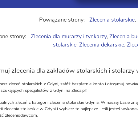
Powiązane strony:
Zlecenia stolarskie
,
ne strony:
Zlecenia dla murarzy i tynkarzy
,
Zlecenia 
stolarskie
,
Zlecenia dekarskie
,
Zlec
muj zlecenia dla zakładów stolarskich i stolarzy
ukasz zleceń stolarskich z Gdyni, załóż bezpłatnie konto i otrzymuj po
 szukających specjalistów z Gdyni na Zleca.pl!
ualnych zleceń z kategorii zlecenia stolarskie Gdynia. W naszej bazie zn
ii zlecenia stolarskie w Gdyni i wybierz te najlepsze. Jeśli jesteś wykona
eźć zleceniodawcom.