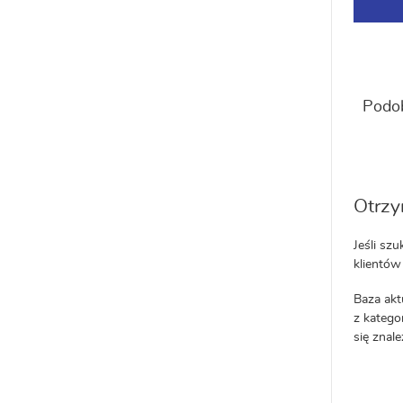
Podob
Otrzy
Jeśli sz
klientów
Baza akt
z kategor
się znal