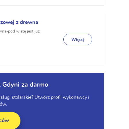
azowej z drewna
wna-pod wiatę jest już
Więcej
z Gdyni za darmo
usługi stolarskie? Utwórz profil wykonawcy i
tów.
wców