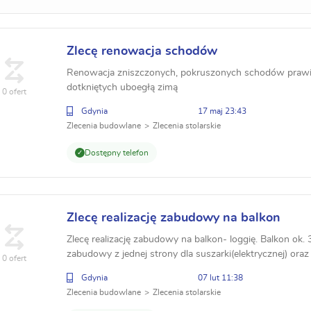
Zlecę renowacja schodów
Renowacja zniszczonych, pokruszonych schodów prawie
dotkniętych uboegłą zimą
0 ofert
Gdynia
17 maj 23:43
Zlecenia budowlane
Zlecenia stolarskie
Dostępny telefon
Zlecę realizację zabudowy na balkon
Zlecę realizację zabudowy na balkon- loggię. Balkon ok. 
zabudowy z jednej strony dla suszarki(elektrycznej) oraz
0 ofert
drugiej strony siedzisko i kwietniki na lamelach...
Gdynia
07 lut 11:38
Zlecenia budowlane
Zlecenia stolarskie