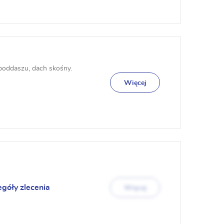
poddaszu, dach skośny.
Więcej
egóły zlecenia
Więcej