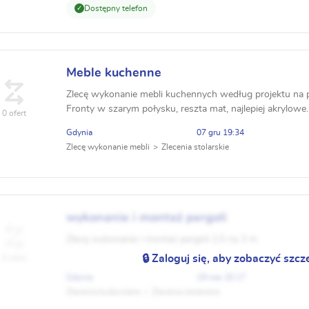
Dostępny telefon
Meble kuchenne
Zlecę wykonanie mebli kuchennych według projektu na 
Fronty w szarym połysku, reszta mat, najlepiej akrylowe.
0 ofert
Gdynia
07 gru 19:34
Zlecę wykonanie mebli
Zlecenia stolarskie
wykonanie i montaż pergoli
Zlecę wykonanie i montaż pergoli 2,5 na 3 m
🔒 Zaloguj się, aby zobaczyć szcz
0 ofert
Gdynia
19 mar 20:17
Zlecenia budowlane
Zlecenia stolarskie