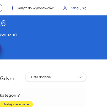
Dołącz do wykonawców
Zaloguj się
26
owiązań
Data dodania
 Gdyni
kategorii?
→
Dodaj zlecenie