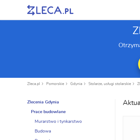
Z
Otrzym
Zleca.pl
Pomorskie
Gdynia
Stolarze, usługi stolarskie
Z
Aktua
Zlecenia Gdynia
Prace budowlane
Murarstwo i tynkarstwo
Budowa