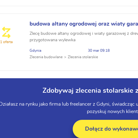
budowa altany ogrodowej oraz wiaty gar
Zlecę budowe altany ogrodowej i wiaty garazowej z dre
przygotowana wylewka
1 oferta
Gdynia
30 mar 09:18
Zlecenia budowlane
Zlecenia stolarskie
Zdobywaj zlecenia stolarskie 
Działasz na rynku jako firma lub freelancer z Gdyni, świadcząc 
pozyskuj nowych klien
Dołącz do wykona