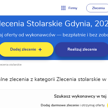
Firmy
Zlecenia
lecenia Stolarskie Gdynia, 20
aj oferty od wykonawców — bezpłatnie i bez zob
Dodaj zlecenie
Realizuj zlecenia
lecenia stolarskie
lne zlecenia z kategorii Zlecenia stolarskie w
Szukasz wykonawcy w tej 
Dodaj darmowe zlecenie
i otrzymaj oferty.