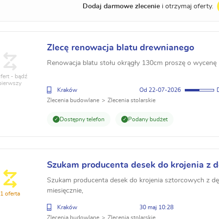
Dodaj darmowe zlecenie
i otrzymaj oferty.
Zlecę renowacja blatu drewnianego
Renowacja blatu stołu okrągły 130cm proszę o wycenę
fert - bądź
pierwszy
Kraków
22-07-2026
Zlecenia budowlane
Zlecenia stolarskie
Dostępny telefon
Podany budżet
Szukam producenta desek do krojenia z 
Szukam producenta desek do krojenia sztorcowych z dę
miesięcznie,
1 oferta
Kraków
30 maj 10:28
Zlecenia budowlane
Zlecenia stolarskie