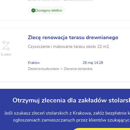
Dostępny telefon
Zlecę renowacja tarasu drewnianego
Czyszczenie i malowanie tarasu okolo 22 m2.
0 ofert
Kraków
26 maj 14:28
Zlecenia budowlane
Zlecenia stolarskie
Otrzymuj zlecenia dla zakładów stolars
Jeśli szukasz zleceń stolarskich z Krakowa, załóż bezpłatni
ogłoszeniach zamieszczanych przez klientów szukających