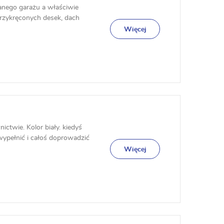
ianego garażu a właściwie
przykręconych desek, dach
Więcej
twie. Kolor biały. kiedyś
 wypełnić i całoś doprowadzić
Więcej