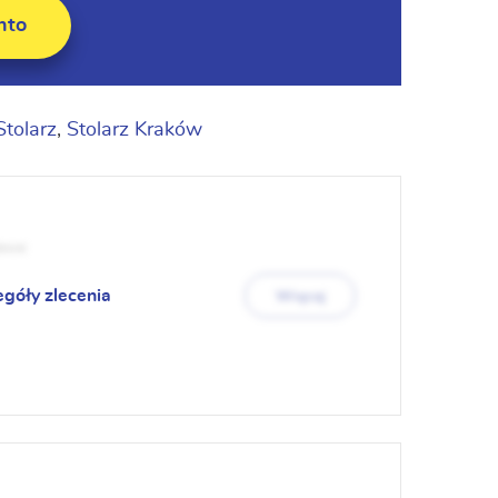
nto
Stolarz
,
Stolarz Kraków
lewe
egóły zlecenia
Więcej