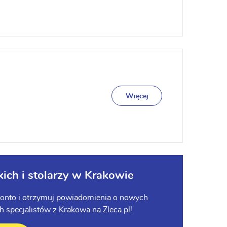
Więcej
kich i stolarzy w Krakowie
e konto i otrzymuj powiadomienia o nowych
 specjalistów z Krakowa na Zleca.pl!