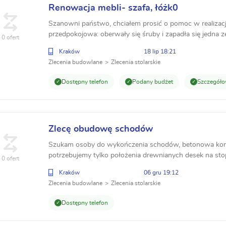
Renowacja mebli- szafa, łóżk0
Szanowni państwo, chciałem prosić o pomoc w realizacji
przedpokojowa: oberwały się śruby i zapadła się jedna ze
0 ofert
złamały się listwy mocujące stelaż łózk...
Kraków
18 lip 18:21
Zlecenia budowlane
Zlecenia stolarskie
Dostępny telefon
Podany budżet
Szczegóło
Zlecę obudowę schodów
Szukam osoby do wykończenia schodów, betonowa konst
potrzebujemy tylko położenia drewnianych desek na sto
0 ofert
standardowej szerokości, wejście na piętro i na strych
Kraków
06 gru 19:12
Zlecenia budowlane
Zlecenia stolarskie
Dostępny telefon