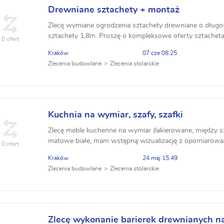
Drewniane sztachety + montaż
Zlecę wymiane ogrodzenia sztachety drewniane o długo
sztachety 1,8m. Proszę o kompleksowe oferty sztachet
0 ofert
jakość w przystępnej cenie.Zapraszam do składania ofert
Kraków
07 cze 08:25
Zlecenia budowlane
Zlecenia stolarskie
Kuchnia na wymiar, szafy, szafki
Zlecę meble kuchenne na wymiar (lakierowane, między 
matowe białe, mam wstępną wizualizację z opomiarowani
0 ofert
na ubrania wierzchnnie w holu, w pokojach szafki i s...
Kraków
24 maj 15:49
Zlecenia budowlane
Zlecenia stolarskie
Zlecę wykonanie barierek drewnianych na