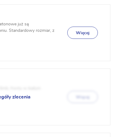
etonowe już są
niu. Standardowy rozmiar, z
Więcej
6mb, fronty w białym
egóły zlecenia
Więcej