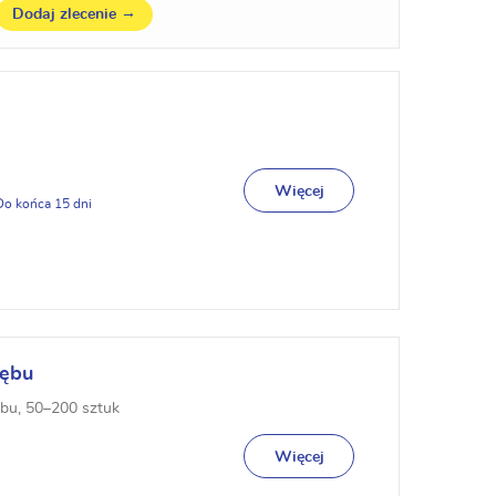
→
Dodaj zlecenie
Więcej
15
dębu
bu, 50–200 sztuk
Więcej