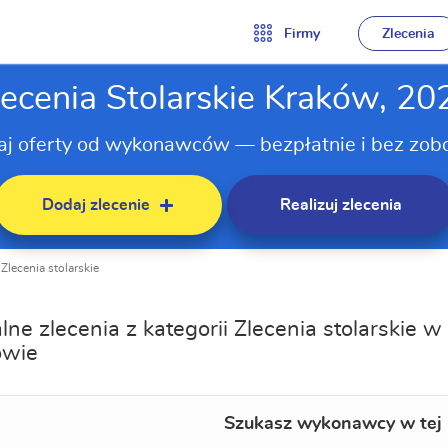
Firmy
Zlecenia
lecenia Stolarskie Kraków, 20
aj oferty od wykonawców — bezpłatnie i bez zob
Dodaj zlecenie
Realizuj zlecenia
Zlecenia stolarskie
lne zlecenia z kategorii Zlecenia stolarskie w
owie
Szukasz wykonawcy w tej 