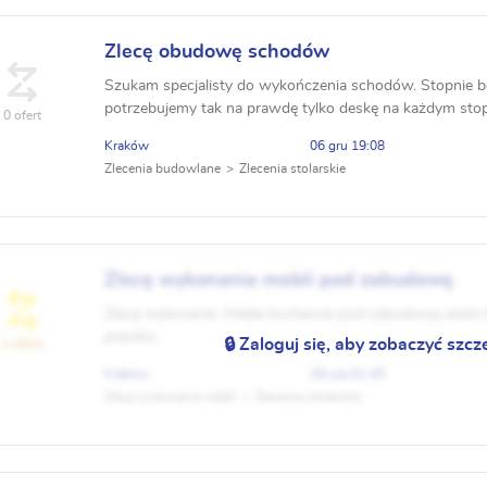
Zlecę obudowę schodów
Szukam specjalisty do wykończenia schodów. Stopnie b
potrzebujemy tak na prawdę tylko deskę na każdym stop
0 ofert
parteru na piętro i na poddasze.
Kraków
06 gru 19:08
Zlecenia budowlane
Zlecenia stolarskie
Zlecę wykonanie mebli pod zabudowę
Zlecę wykonanie: Meble kuchenne pod zabudowę około 
polysku
🔒 Zaloguj się, aby zobaczyć szcz
2 oferty
Kraków
29 cze 01:45
Zlecę wykonanie mebli
Zlecenia stolarskie