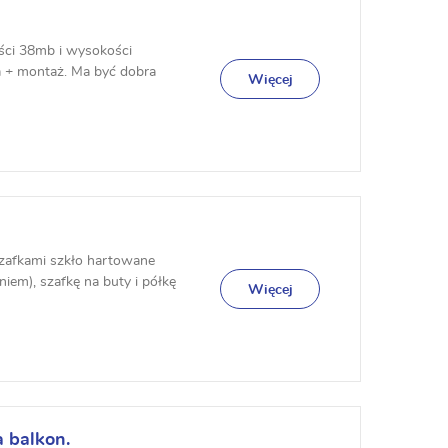
ści 38mb i wysokości
a + montaż. Ma być dobra
Więcej
.
szafkami szkło hartowane
em), szafkę na buty i półkę
Więcej
 balkon.