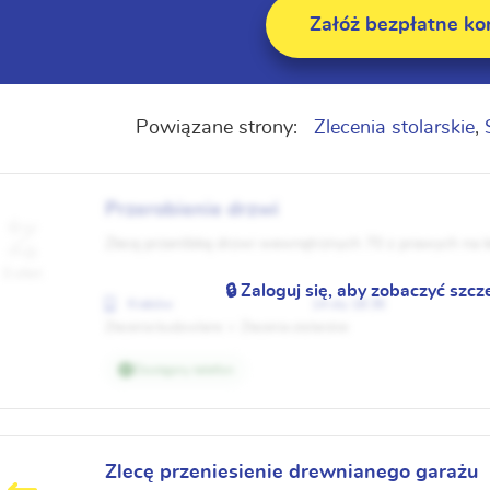
Załóż bezpłatne ko
Powiązane strony:
Zlecenia stolarskie
,
Przerobienie drzwi
Zlecę przeróbkę drzwi wewnętrznych 70 z prawych na 
0 ofert
🔒 Zaloguj się, aby zobaczyć szcz
Kraków
14 sty 18:36
Zlecenia budowlane
Zlecenia stolarskie
Dostępny telefon
Zlecę przeniesienie drewnianego garażu