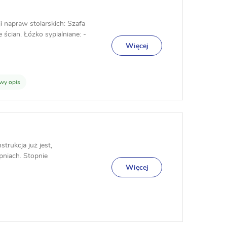
 napraw stolarskich: Szafa
 ścian. Łózko sypialniane: -
Więcej
wy opis
rukcja już jest,
pniach. Stopnie
Więcej