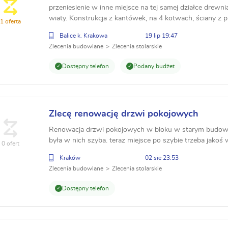
przeniesienie w inne miejsce na tej samej działce drewn
wiaty. Konstrukcja z kantówek, na 4 kotwach, ściany z 
1 oferta
blacha trapezowa. 15 m2.
Balice k. Krakowa
19 lip 19:47
Zlecenia budowlane
Zlecenia stolarskie
Dostępny telefon
Podany budżet
Zlecę renowację drzwi pokojowych
Renowacja drzwi pokojowych w bloku w starym budownic
była w nich szyba. teraz miejsce po szybie trzeba jakoś
0 ofert
do porządku.
Kraków
02 sie 23:53
Zlecenia budowlane
Zlecenia stolarskie
Dostępny telefon