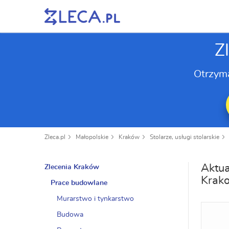
Z
Otrzym
Zleca.pl
Małopolskie
Kraków
Stolarze, usługi stolarskie
Aktua
Zlecenia Kraków
Krak
Prace budowlane
Murarstwo i tynkarstwo
Budowa