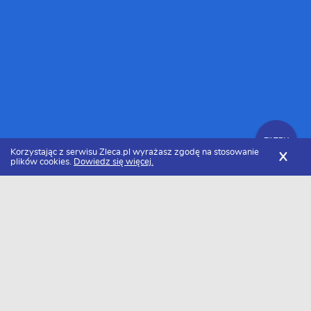
FILTRY
Korzystając z serwisu Zleca.pl wyrażasz zgodę na stosowanie
X
plików cookies.
Dowiedz się więcej.
Zleca.pl
Małopolskie
Kraków
Firmy remontowe
Zlecenia remontowe
FILTRY
Data dodania
Aktualne zlecenia z kategorii Zlecenia
remontowe w Krakowie