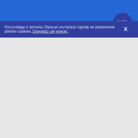
FILTRY
Korzystając z serwisu Zleca.pl wyrażasz zgodę na stosowanie
X
plików cookies.
Dowiedz się więcej.
Zleca.pl
Mazowieckie
Warszawa
Stolarze, usługi stolarskie
Zlecenia stolarskie
FILTRY
Data dodania
Aktualne zlecenia z kategorii Zlecenia
stolarskie w Warszawie
Szukasz wykonawcy w tej kategorii?
Dodaj darmowe zlecenie
i otrzymaj oferty.
→
Dodaj zlecenie