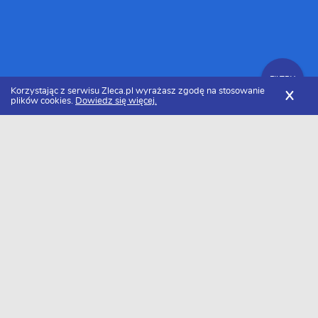
FILTRY
Korzystając z serwisu Zleca.pl wyrażasz zgodę na stosowanie
X
plików cookies.
Dowiedz się więcej.
Zleca.pl
Mazowieckie
Warszawa
Hydraulicy
Zlecenia hydrauliczne
FILTRY
Data dodania
Aktualne zlecenia z kategorii Zlecenia
hydrauliczne w Warszawie
Szukasz wykonawcy w tej kategorii?
Dodaj darmowe zlecenie
i otrzymaj oferty.