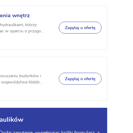
enia wnętrz
ydraulikami, którzy
Zapytaj o ofertę
c w oparciu o przygo...
 osuszaniu budynków i
Zapytaj o ofertę
e województwa łódzki...
aulików
odaj zapytanie, wypełniając krótki formularz, a