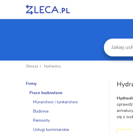
Zleca.pl
Hydraulicy
Hydra
Firmy
Prace budowlane
Hydraul
Murarstwo i tynkarstwo
sprawdza
armatury
Budowa
się z wy
Remonty
Usługi kominiarskie