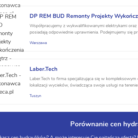
DP REM BUD Remonty Projekty Wykończ
Współpracujemy z wykwalifikowanymi elektrykami oraz h
posiadają odpowiednie uprawnienia. Podejmujemy się pra
Warszawa
Laber.Tech
Laber.Tech to firma specjalizująca się w kompleksowym
lokalizacji wycieków, świadcząca swoje usługi na tereni
Tuszyn
Porównanie cen hydr
kasz cen hydraulików? A może interesuje Cię najtańsza oferta? D