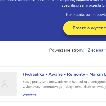
specjaliści sami prześlą Ci 
Bezpłatnie, bez zobowi
Proszę o wycenę
Powiązane strony:
Zlecenia 
Hydraulika - Awarie - Remonty – Marcin 
okolice
Łączę praktyczne doświadczenie hydraulika z umiejętności
wykonawcy remontowego – dzięki temu klient otrzymuje
Warszawa