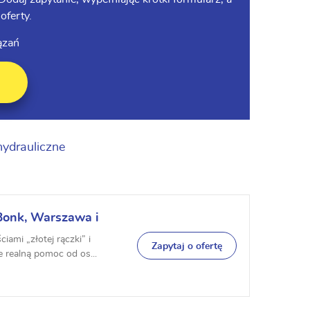
oferty.
ązań
hydrauliczne
Bonk, Warszawa i
ami „złotej rączki” i
Zapytaj o ofertę
 realną pomoc od os...