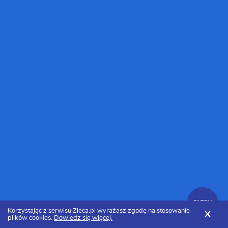
FILTRY
Korzystając z serwisu Zleca.pl wyrażasz zgodę na stosowanie
X
plików cookies.
Dowiedz się więcej.