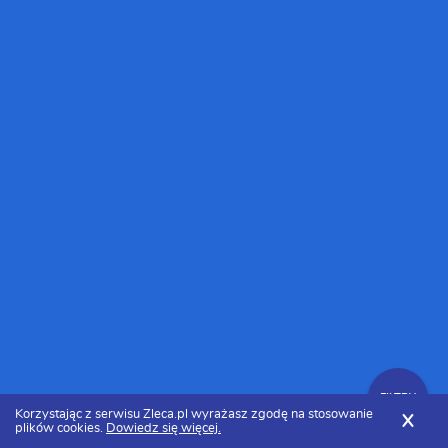
FILTRY
Korzystając z serwisu Zleca.pl wyrażasz zgodę na stosowanie
X
plików cookies.
Dowiedz się więcej.