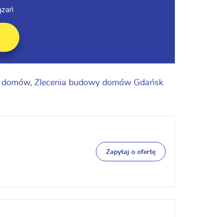
ązań
y domów
,
Zlecenia budowy domów Gdańsk
Zapytaj o ofertę