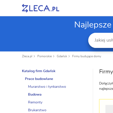
Najlepsze
Zleca.pl
Pomorskie
Gdańsk
Firmy budujące domy
Firm
Katalog firm Gdańsk
Prace budowlane
Dołączył
Murarstwo i tynkarstwo
najlepsz
Budowa
Remonty
Brukarstwo