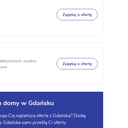
Zapytaj o ofertę
lektrycznych, wodno-
Zapytaj o ofertę
zowe.
ch domy w Gdańsku
uje Cię najtańsza oferta z Gdańska? Dodaj
 z Gdańska sami prześlą Ci oferty.