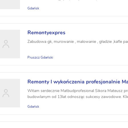
Gdańsk
Remontyexpres
Zabudowa gk, murowanie , malowanie , gładzie ,kafle pa
Pruszcz Gdański
Remonty I wykończenia profesjonalnie Ma
MatBudProfesional
Witam serdecznie Matbudprofesional Sikora Mateusz prę
budowlanym od 13lat odnosząc sukcesy zawodowe. Klient,
Gdańsk