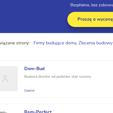
Bezpłatnie, bez zobowi
Proszę o wycenę
iązane strony:
Firmy budujące domy
,
Zlecenia budow
Dom-Bud
Budowa domów od podstaw stan surowy
Gdańsk
Rem-Perfect