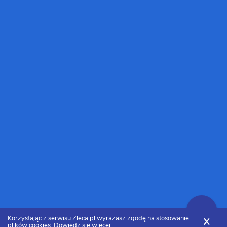
FILTRY
Korzystając z serwisu Zleca.pl wyrażasz zgodę na stosowanie
X
plików cookies.
Dowiedz się więcej.