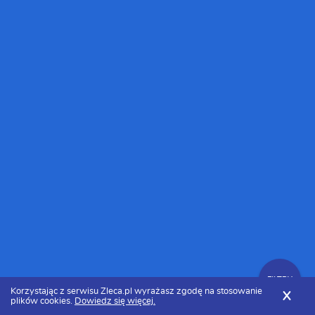
FILTRY
Korzystając z serwisu Zleca.pl wyrażasz zgodę na stosowanie
X
plików cookies.
Dowiedz się więcej.