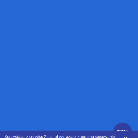
FILTRY
Korzystając z serwisu Zleca.pl wyrażasz zgodę na stosowanie