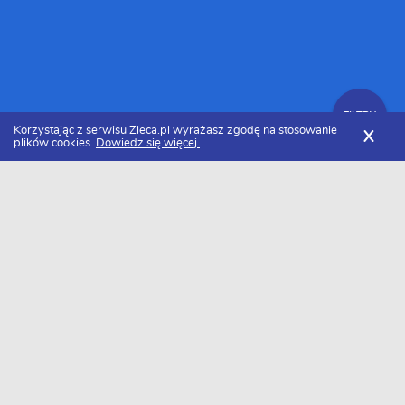
FILTRY
Korzystając z serwisu Zleca.pl wyrażasz zgodę na stosowanie
X
plików cookies.
Dowiedz się więcej.
Zleca.pl
Warmińsko-mazurskie
Instalacje
FILTRY
Instalacje Olsztyn - Ranking 2026
Dołączyło do nas już 16 ofert na instalacje z Olsztyna. Wybierz
spośród profili kandydatów najlepszego wykonawcę. Oto ranking
najlepszych fachowców świadczących usługi budowlano-
instalacyjne z Olsztyna w 2026 roku.