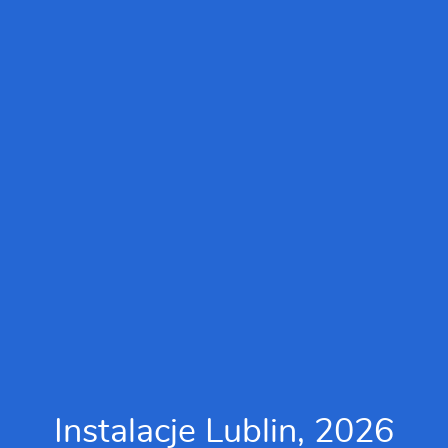
Instalacje Lublin, 2026