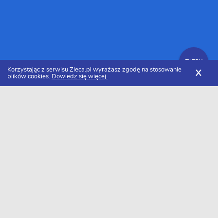
FILTRY
Korzystając z serwisu Zleca.pl wyrażasz zgodę na stosowanie
X
plików cookies.
Dowiedz się więcej.
Zleca.pl
Wielkopolskie
Poznań
Dekarze, usługi dekarskie
FILTRY
Dekarz Poznań - Ranking 2026
Dołączyło do nas już 10 dekarzy z Poznania. Wybierz spośród
profili kandydatów najlepszego wykonawcę. Oto ranking
najlepszych dekarzy z Poznania w 2026 roku.