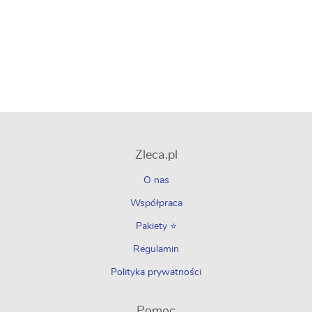
Zleca.pl
O nas
Współpraca
Pakiety ⭐
Regulamin
Polityka prywatności
Pomoc