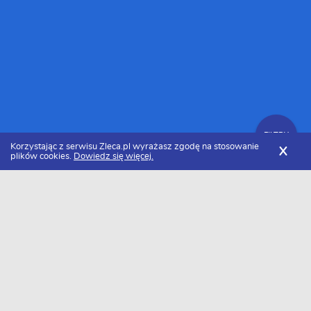
FILTRY
Korzystając z serwisu Zleca.pl wyrażasz zgodę na stosowanie
X
plików cookies.
Dowiedz się więcej.
Zleca.pl
Mazowieckie
Warszawa
Dekarze, usługi dekarskie
FILTRY
Dekarz Warszawa - Ranking 2026
Dołączyło do nas już 31 dekarzy z Warszawy. Wybierz spośród