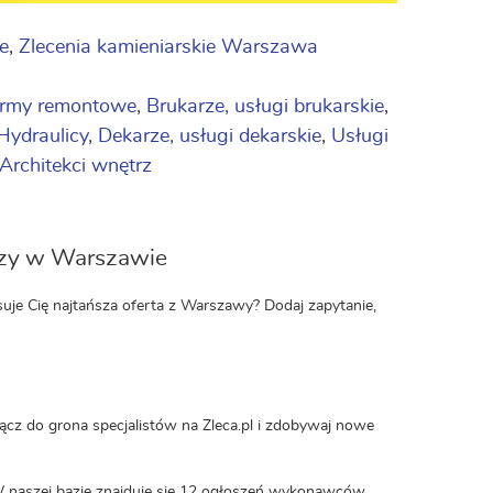
e
,
Zlecenia kamieniarskie Warszawa
irmy remontowe
,
Brukarze, usługi brukarskie
,
Hydraulicy
,
Dekarze, usługi dekarskie
,
Usługi
Architekci wnętrz
rzy w Warszawie
uje Cię najtańsza oferta z Warszawy? Dodaj zapytanie,
ącz do grona specjalistów na Zleca.pl i zdobywaj nowe
W naszej bazie znajduje się 12 ogłoszeń wykonawców.