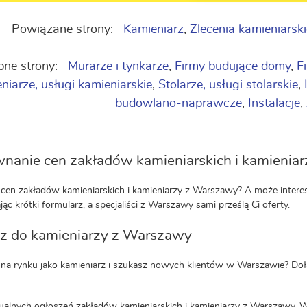
Powiązane strony:
Kamieniarz
,
Zlecenia kamieniarski
ne strony:
Murarze i tynkarze
,
Firmy budujące domy
,
F
niarze, usługi kamieniarskie
,
Stolarze, usługi stolarskie
,
budowlano-naprawcze
,
Instalacje
,
nanie cen zakładów kamieniarskich i kamienia
cen zakładów kamieniarskich i kamieniarzy z Warszawy? A może interes
jąc krótki formularz, a specjaliści z Warszawy sami prześlą Ci oferty.
z do kamieniarzy z Warszawy
 na rynku jako kamieniarz i szukasz nowych klientów w Warszawie? Doł
ualnych ogłoszeń zakładów kamieniarskich i kamieniarzy z Warszawy. 