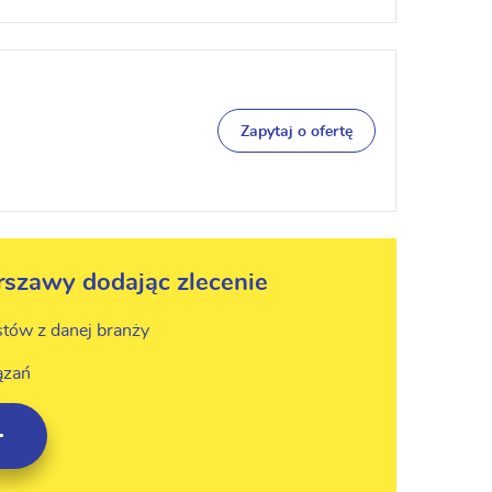
Zapytaj o ofertę
rszawy dodając zlecenie
stów z danej branży
ązań