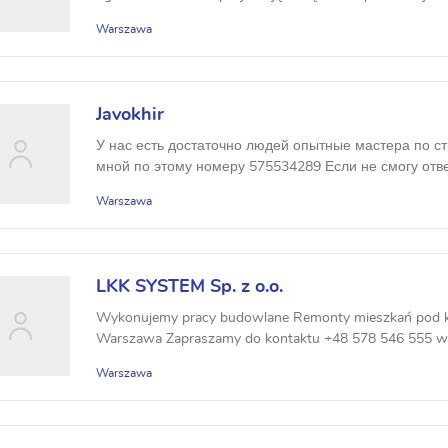
remo...
Warszawa
Javokhir
У нас есть достаточно людей опытные мастера по ст
мной по этому номеру 575534289 Если не смогу ответ
Warszawa
LKK SYSTEM Sp. z o.o.
Wykonujemy pracy budowlane Remonty mieszkań pod 
Warszawa Zapraszamy do kontaktu +48 578 546 555 w
Warszawa