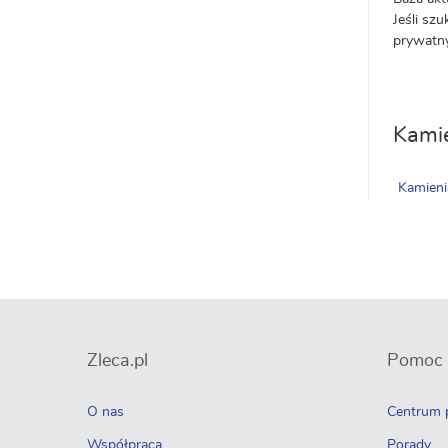
Jeśli sz
prywatny
Kamie
Kamien
Zleca.pl
Pomoc
O nas
Centrum
Współpraca
Porady