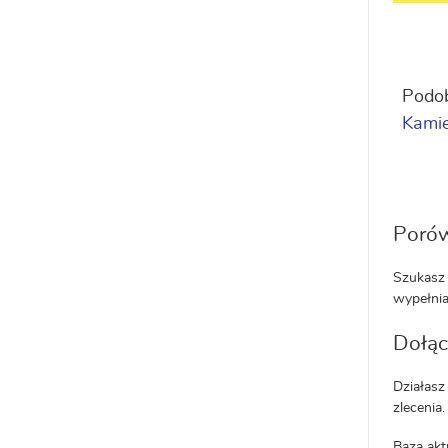
Podob
Kamie
Porów
Szukasz 
wypełnia
Dołąc
Działasz
zlecenia.
Baza akt