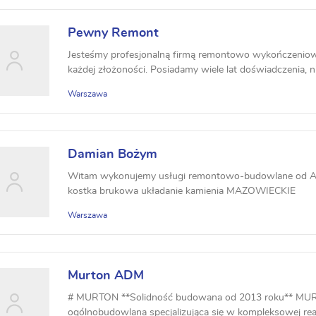
Pewny Remont
Jesteśmy profesjonalną firmą remontowo wykończenio
każdej złożoności. Posiadamy wiele lat doświadczenia, ni
Warszawa
Damian Bożym
Witam wykonujemy usługi remontowo-budowlane od A 
kostka brukowa układanie kamienia MAZOWIECKIE
Warszawa
Murton ADM
# MURTON **Solidność budowana od 2013 roku** MUR
ogólnobudowlana specjalizująca się w kompleksowej real