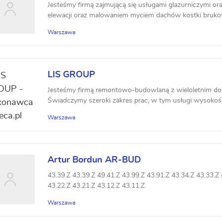
Jesteśmy firmą zajmującą się usługami glazurniczymi o
elewacji oraz malowaniem myciem dachów kostki brukow
Warszawa
LIS GROUP
Jesteśmy firmą remontowo-budowlaną z wieloletnim do
Świadczymy szeroki zakres prac, w tym usługi wysokościo
Warszawa
Artur Bordun AR-BUD
43.39.Z 43.39.Z 49.41.Z 43.99.Z 43.91.Z 43.34.Z 43.33.Z 
43.22.Z 43.21.Z 43.12.Z 43.11.Z
Warszawa