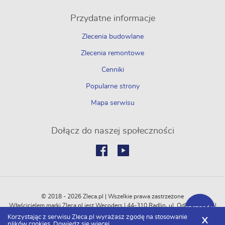
Przydatne informacje
Zlecenia budowlane
Zlecenia remontowe
Cenniki
Popularne strony
Mapa serwisu
Dołącz do naszej społeczności
© 2018 - 2026 Zleca.pl | Wszelkie prawa zastrzeżone
Właścicielem marki Zleca.pl jest Wecoders | 44-310 Radlin, ul. Odległa 114C |
SZCZEGÓŁY
REGON: 364774751 | NIP: 6472500747
Korzystając z serwisu Zleca.pl wyrażasz zgodę na stosowanie
X
plików cookies.
Dowiedz się więcej.