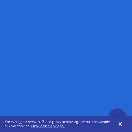
FILTRY
Korzystając z serwisu Zleca.pl wyrażasz zgodę na stosowanie
X
plików cookies.
Dowiedz się więcej.