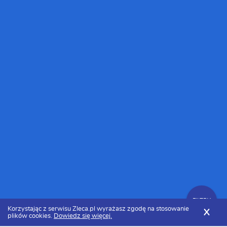
FILTRY
Korzystając z serwisu Zleca.pl wyrażasz zgodę na stosowanie
X
plików cookies.
Dowiedz się więcej.