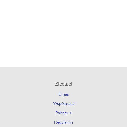
Zleca.pl
O nas
Współpraca
Pakiety ⭐
Regulamin