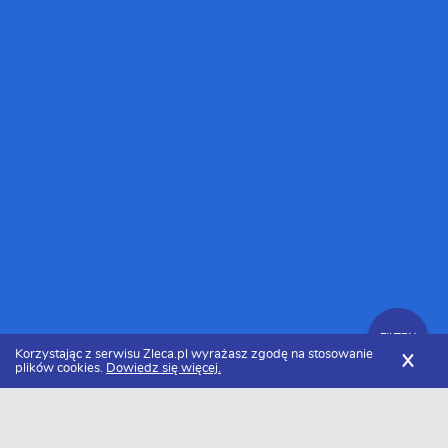
FILTRY
Korzystając z serwisu Zleca.pl wyrażasz zgodę na stosowanie
X
plików cookies.
Dowiedz się więcej.
Zleca.pl
Dolnośląskie
Wrocław
Specjaliści od białego montażu