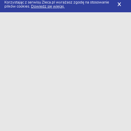
Korzystając z serwisu Zleca.pl wyrażasz zgodę na stosowanie
X
plików cookies.
Dowiedz się więcej.
Zleca.pl
Kujawsko-pomorskie
Bydgoszcz
Specjaliści od białego montażu
FILTRY
Biały montaż Bydgoszcz - Ranking 2026
Dołączyło do nas już 16 specjalistów od białego montażu z
Bydgoszczy. Wybierz spośród profili kandydatów najlepszego
wykonawcę. Oto ranking najlepszych fachowców od białego
montażu z Bydgoszczy w 2026 roku.
Geblon
Usługi remontowo-wykończeniowe