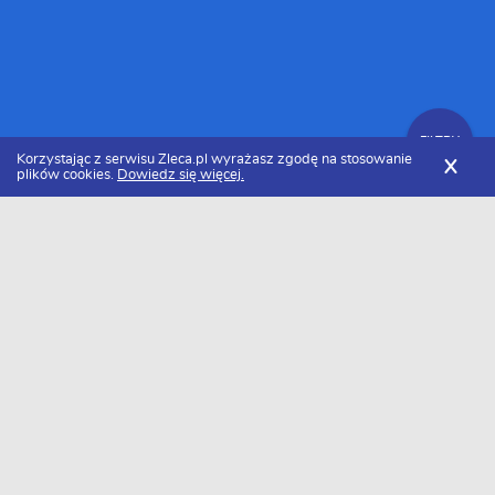
FILTRY
Korzystając z serwisu Zleca.pl wyrażasz zgodę na stosowanie
X
plików cookies.
Dowiedz się więcej.
Zleca.pl
Dolnośląskie
Wrocław
Usługi budowlano-naprawcze
Zlecenia budowlano-naprawcze
FILTRY
Data dodania
Aktualne zlecenia z kategorii Zlecenia
budowlano-naprawcze we Wrocławiu
Szukasz wykonawcy w tej kategorii?