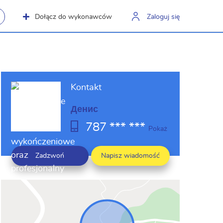
Dołącz do wykonawców
Zaloguj się
Kontakt
Денис
787 *** ***
Pokaż
Zadzwoń
Napisz wiadomość