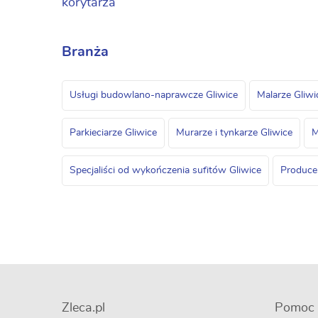
Branża
Usługi budowlano-naprawcze Gliwice
Malarze Gliwi
Parkieciarze Gliwice
Murarze i tynkarze Gliwice
M
Specjaliści od wykończenia sufitów Gliwice
Producen
Zleca.pl
Pomoc