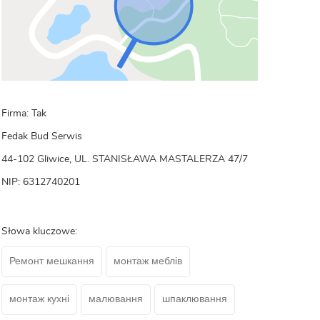
Firma: Tak
Fedak Bud Serwis
44-102 Gliwice, UL. STANISŁAWA MASTALERZA 47/7
NIP: 6312740201
Słowa kluczowe:
Ремонт мешкання
монтаж меблів
монтаж кухні
малювання
шпаклювання