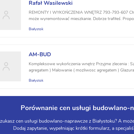
Rafał Wasilewski
REMONTY I WYKOŃCZENIA WNĘTRZ 793-793-607 Chc
może wyremontować mieszkanie. Dobrze trafiłeś. Prop
szpachlow...
Białystok
AM-BUD
Kompleksowe wykończenia wnętrz Przyjme zlecenia : S
agregatem ) Malowanie ( mozliwosc agregatem ) Glazura ( 
Białystok
Porównanie cen usługi budowlano-n
zukasz cen usługi budowlano-naprawcze z Białystoku? A może in
Dodaj zapytanie, wypełniając krótki formularz, a specjaliś