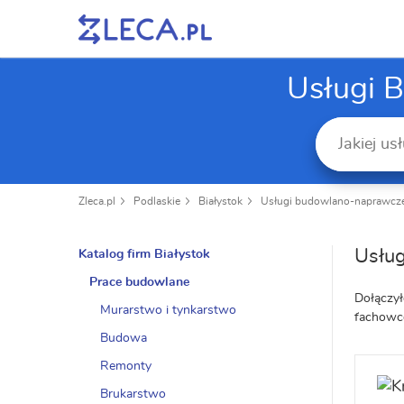
Usługi 
Zleca.pl
Podlaskie
Białystok
Usługi budowlano-naprawcz
Usług
Katalog firm Białystok
Prace budowlane
Dołączył
Murarstwo i tynkarstwo
fachowc
Budowa
Remonty
Brukarstwo