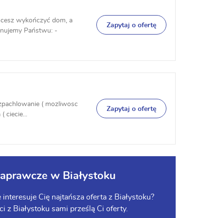
esz wykończyć dom, a
Zapytaj o ofertę
onujemy Państwu: -
zpachlowanie ( mozliwosc
Zapytaj o ofertę
ciecie...
aprawcze w Białystoku
teresuje Cię najtańsza oferta z Białystoku?
ci z Białystoku sami prześlą Ci oferty.