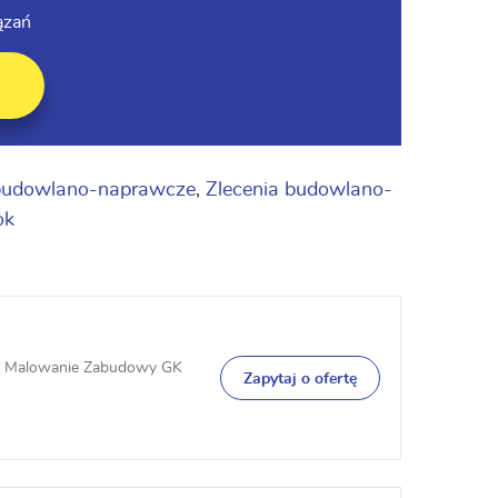
ązań
 budowlano-naprawcze
,
Zlecenia budowlano-
ok
e Malowanie Zabudowy GK
Zapytaj o ofertę