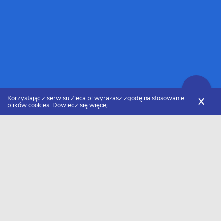
FILTRY
Korzystając z serwisu Zleca.pl wyrażasz zgodę na stosowanie
X
plików cookies.
Dowiedz się więcej.
Zleca.pl
Małopolskie
Kraków
Murarze i tynkarze
FILTRY
Murarze i tynkarze Kraków - Ranking
2026
Dołączyło do nas już 27 murarzy i tynkarzy z Krakowa. Wybierz