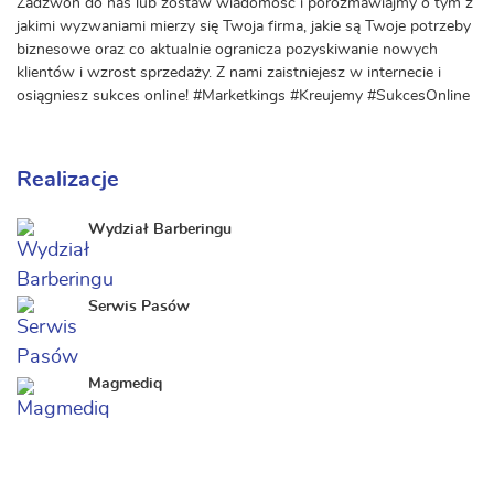
Zadzwoń do nas lub zostaw wiadomość i porozmawiajmy o tym z
jakimi wyzwaniami mierzy się Twoja firma, jakie są Twoje potrzeby
biznesowe oraz co aktualnie ogranicza pozyskiwanie nowych
klientów i wzrost sprzedaży. Z nami zaistniejesz w internecie i
osiągniesz sukces online! #Marketkings #Kreujemy #SukcesOnline
Realizacje
Wydział Barberingu
Serwis Pasów
Magmediq