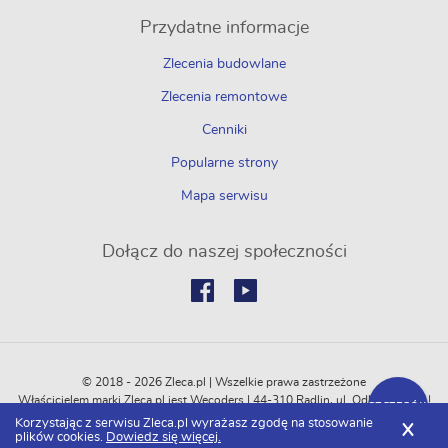
Przydatne informacje
Zlecenia budowlane
Zlecenia remontowe
Cenniki
Popularne strony
Mapa serwisu
Dołącz do naszej społeczności
© 2018 - 2026 Zleca.pl | Wszelkie prawa zastrzeżone
Właścicielem marki Zleca.pl jest Wecoders | 44-310 Radlin, ul. Odległa 114C |
SZCZEGÓŁY
REGON: 364774751 | NIP: 6472500747
Korzystając z serwisu Zleca.pl wyrażasz zgodę na stosowanie
X
plików cookies.
Dowiedz się więcej.