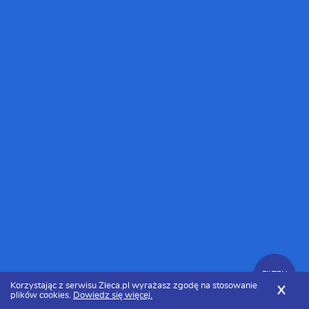
FILTRY
Korzystając z serwisu Zleca.pl wyrażasz zgodę na stosowanie
X
plików cookies.
Dowiedz się więcej.