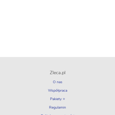
Zleca.pl
O nas
Współpraca
Pakiety ⭐
Regulamin