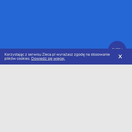
FILTRY
Korzystając z serwisu Zleca.pl wyrażasz zgodę na stosowanie
X
plików cookies.
Dowiedz się więcej.
Zleca.pl
Wielkopolskie
Poznań
Remonty kompleksowe
FILTRY
Specjaliści od remontów kompleksowych
Poznań - Ranking 2026
Dołączyło do nas już 30 specjalistów od remontów