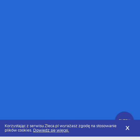
FILTRY
Korzystając z serwisu Zleca.pl wyrażasz zgodę na stosowanie
X
plików cookies.
Dowiedz się więcej.