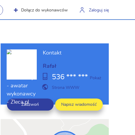
Dołącz do wykonawców
Zaloguj się
Kontakt
Rafał
536 *** ***
Pokaż
Strona WWW
Zadzwoń
Napisz wiadomość