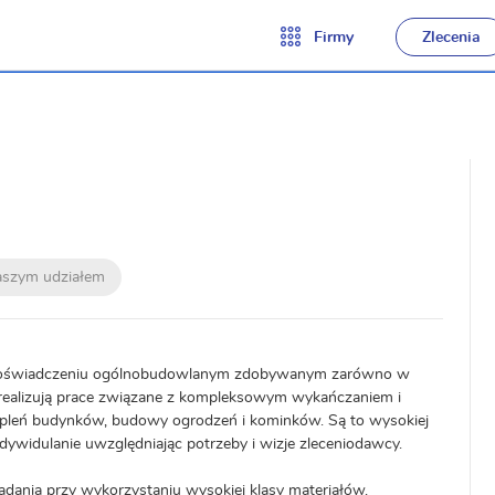
Firmy
Zlecenia
naszym udziałem
im doświadczeniu ogólnobudowlanym zdobywanym zarówno w
ie realizują prace związane z kompleksowym wykańczaniem i
epleń budynków, budowy ogrodzeń i kominków. Są to wysokiej
ndywidulanie uwzględniając potrzeby i wizje zleceniodawcy.
dania przy wykorzystaniu wysokiej klasy materiałów,