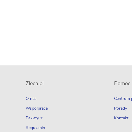
Zleca.pl
Pomoc
O nas
Centrum
Współpraca
Porady
Pakiety ⭐
Kontakt
Regulamin