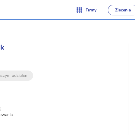
Firmy
Zlecenia
jk
naszym udziałem
)
ewania.