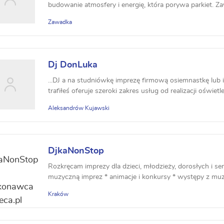
budowanie atmosfery i energię, która porywa parkiet. Zaw
Zawadka
Dj DonLuka
...DJ a na studniówkę imprezę firmową osiemnastkę lub 
trafiłeś oferuje szeroki zakres usług od realizacji oświetle
Aleksandrów Kujawski
DjkaNonStop
Rozkręcam imprezy dla dzieci, młodzieży, dorosłych i se
muzyczną imprez * animacje i konkursy * występy z muz
Kraków