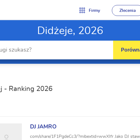
Firmy
Zlecenia
Didżeje, 2026
Porówna
j - Ranking 2026
DJ JAMRO
com/share/1F1PgdeCc3/?mibextid=wwXIfr Jako DJ stawi