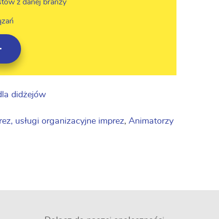
stów z danej branży
ązań
dla didżejów
ez, usługi organizacyjne imprez
,
Animatorzy