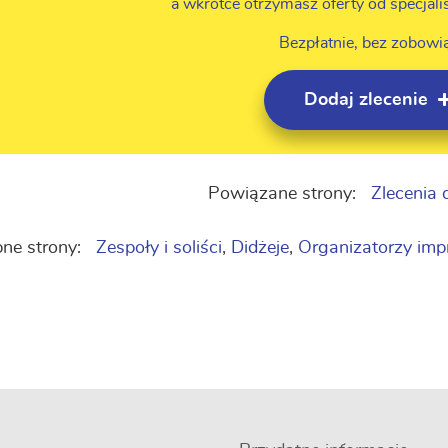
a wkrótce otrzymasz oferty od specjali
Bezpłatnie, bez zobowi
Dodaj zlecenie
Powiązane strony:
Zlecenia 
ne strony:
Zespoły i soliści
,
Didżeje
,
Organizatorzy impr