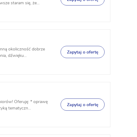
sze staram się, że...
inną okoliczność dobrze
Zapytaj o ofertę
nia, dźwięku...
niorów! Oferuję: * oprawę
Zapytaj o ofertę
yką tematyczn...