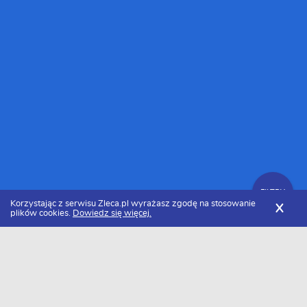
FILTRY
Korzystając z serwisu Zleca.pl wyrażasz zgodę na stosowanie
X
plików cookies.
Dowiedz się więcej.
Zleca.pl
Mazowieckie
Specjaliści od tworzenia baz danych
FILTRY