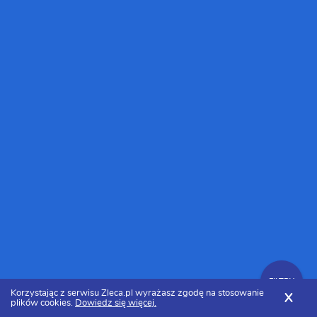
FILTRY
Korzystając z serwisu Zleca.pl wyrażasz zgodę na stosowanie
X
plików cookies.
Dowiedz się więcej.