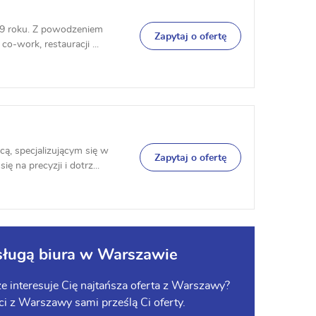
19 roku. Z powodzeniem
Zapytaj o ofertę
-work, restauracji ...
, specjalizującym się w
Zapytaj o ofertę
 na precyzji i dotrz...
sługą biura w Warszawie
 interesuje Cię najtańsza oferta z Warszawy?
ści z Warszawy sami prześlą Ci oferty.