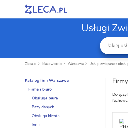
Usługi Zw
Zleca.pl
Mazowieckie
Warszawa
Usługi związane z obsług
Firm
Katalog firm Warszawa
Firma i biuro
Dołączył
Obsługa biura
fachowc
Bazy danych
Obsługa klienta
Inne