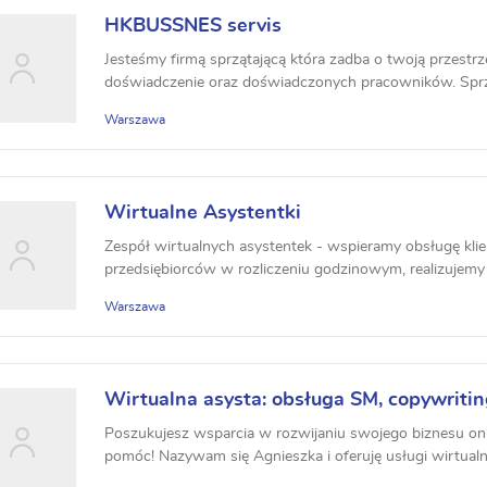
HKBUSSNES servis
Jesteśmy firmą sprzątającą która zadba o twoją przestr
doświadczenie oraz doświadczonych pracowników. Spr
Sprząta...
Warszawa
Wirtualne Asystentki
Zespół wirtualnych asystentek - wspieramy obsługę klie
przedsiębiorców w rozliczeniu godzinowym, realizujemy r
Warszawa
Wirtualna asysta: obsługa SM, copywritin
Marketing itd
Poszukujesz wsparcia w rozwijaniu swojego biznesu onli
pomóc! Nazywam się Agnieszka i oferuję usługi wirtualne