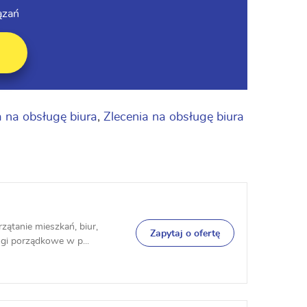
ązań
a na obsługę biura
,
Zlecenia na obsługę biura
ątanie mieszkań, biur,
Zapytaj o ofertę
ugi porządkowe w p...