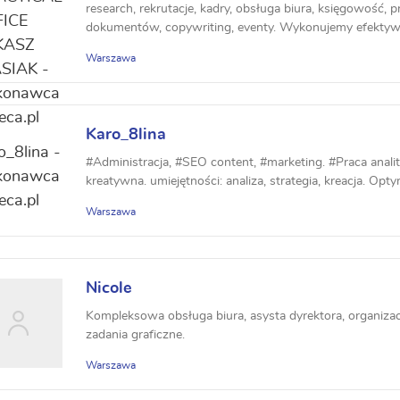
research, rekrutacje, kadry, obsługa biura, księgowość,
dokumentów, copywriting, eventy. Wykonujemy efektyw
zaangażowaniem,...
Warszawa
Karo_8lina
#Administracja, #SEO content, #marketing. #Praca anal
kreatywna. umiejętności: analiza, strategia, kreacja. Optym
Warszawa
Nicole
Kompleksowa obsługa biura, asysta dyrektora, organiza
zadania graficzne.
Warszawa