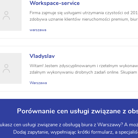
Workspace-service
Firma zajmuje się usługami utrzymania czystości od 20
zdobywa uznanie klientów nieruchomości premium, biur co
warszawa
Vladyslav
Witam! Jestem zdyscyplinowanym i rzetelnym wykonawcą
zdalnym wykonywaniu drobnych zadań online. Skupiam się
Warszawa
Porównanie cen usługi związane z ob
ukasz cen usługi związane z obsługą biura z Warszawy? A może
Dodaj zapytanie, wypełniając krótki formularz, a specjali