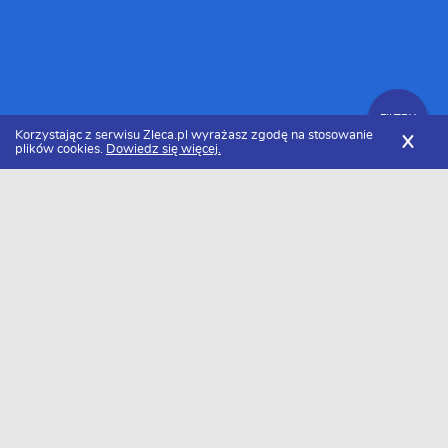
FILTRY
Korzystając z serwisu Zleca.pl wyrażasz zgodę na stosowanie
X
plików cookies.
Dowiedz się więcej.
Zleca.pl
Mazowieckie
Warszawa
Sesje zdjęciowe
FILTRY
Sesje zdjęciowe Warszawa - Ranking
2026
Dołączyło do nas już 23 specjalistów z Warszawy. Wybierz
spośród profili kandydatów najlepszego wykonawcę. Oto ranking
najlepszych fachowców wykonujących sesje zdjęciowe z
Warszawy w 2026 roku.