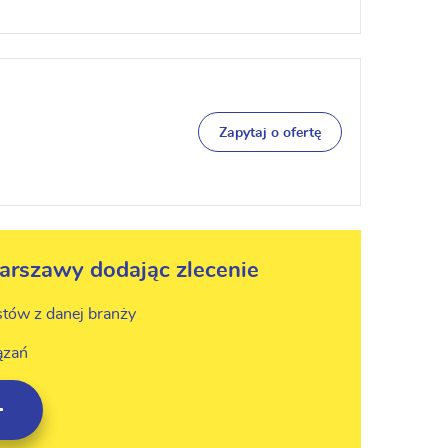
Zapytaj o ofertę
arszawy dodając zlecenie
stów z danej branży
ązań