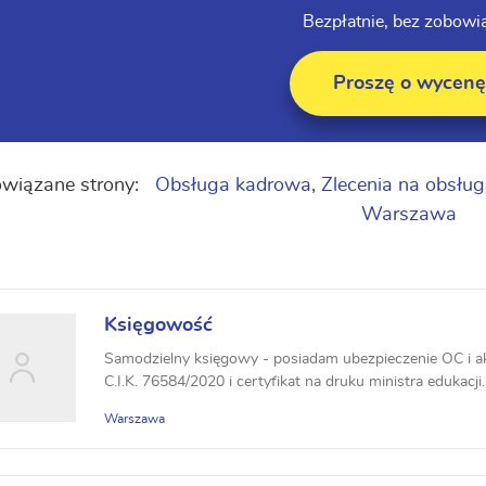
Bezpłatnie, bez zobowi
Proszę o wycenę
wiązane strony:
Obsługa kadrowa
,
Zlecenia na obsłu
Warszawa
Księgowość
Samodzielny księgowy - posiadam ubezpieczenie OC i ak
C.I.K. 76584/2020 i certyfikat na druku ministra edukacji.
Warszawa