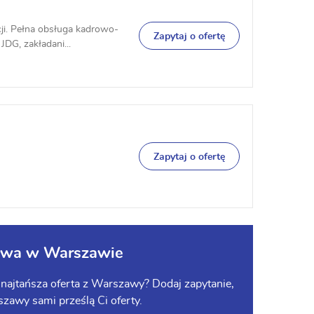
ji. Pełna obsługa kadrowo-
Zapytaj o ofertę
JDG, zakładani...
Zapytaj o ofertę
owa w Warszawie
najtańsza oferta z Warszawy? Dodaj zapytanie,
szawy sami prześlą Ci oferty.