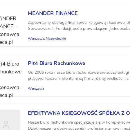
MEANDER FINANCE
Zapewniamy obsługę finansowo-księgową i kadrowo-pł
Stowarzyszeń, Fundacji, osób prowadzącym jednoosob
Gospodarczą. Świadc...
Warszawa, Mazowieckie
Pit4 Biuro Rachunkowe
Od 2006 roku nasze biuro rachunkowe świadczy usługi
płacowe. Naszymi klientami są firmy różnej wielkości i z 
Warszawa
EFEKTYWNA KSIĘGOWOŚĆ SPÓŁKA Z 
ODPOWIEDZIALNOŚCIĄ
Nasze biuro rachunkowe specjalizuje się w kompleksowe
Dzięki naszemu doświadczeniu i profesjonalizmowi, może