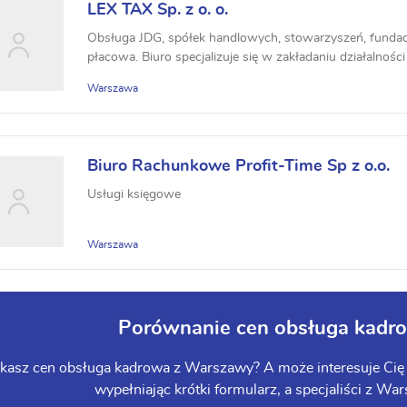
LEX TAX Sp. z o. o.
Obsługa JDG, spółek handlowych, stowarzyszeń, fundac
płacowa. Biuro specjalizuje się w zakładaniu działalności 
Warszawa
Biuro Rachunkowe Profit-Time Sp z o.o.
Usługi księgowe
Warszawa
Porównanie cen obsługa kadr
kasz cen obsługa kadrowa z Warszawy? A może interesuje Cię 
wypełniając krótki formularz, a specjaliści z War