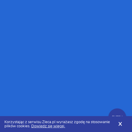
FILTRY
Korzystając z serwisu Zleca.pl wyrażasz zgodę na stosowanie
X
plików cookies.
Dowiedz się więcej.