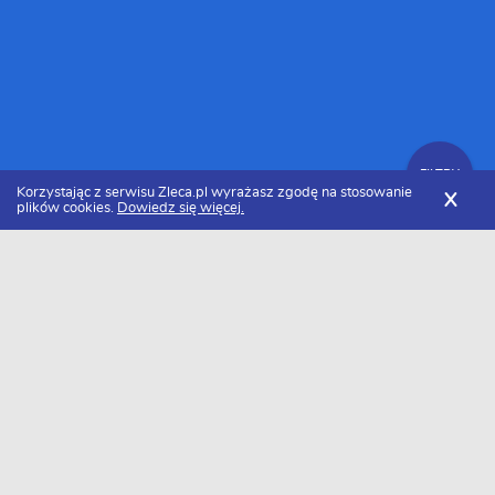
FILTRY
Korzystając z serwisu Zleca.pl wyrażasz zgodę na stosowanie
X
plików cookies.
Dowiedz się więcej.
Zleca.pl
Mazowieckie
Warszawa
Korepetytorzy
FILTRY
Korepetytorzy Warszawa - Ranking 2026
Dołączyło do nas już 25 korepetytorów z Warszawy. Wybierz
spośród profili kandydatów najlepszego wykonawcę. Oto ranking
najlepszego korepetytora z Warszawy w 2026 roku.