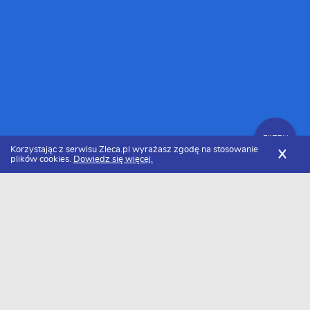
FILTRY
Korzystając z serwisu Zleca.pl wyrażasz zgodę na stosowanie
X
plików cookies.
Dowiedz się więcej.
Zleca.pl
Usługi dotyczące basenów i oczek wodnych
FILTRY
Firmy - Ranking 2026
Usługi dotyczące basenów i oczek wodnych