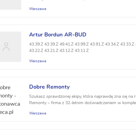
Warszawa
Artur Bordun AR-BUD
43.39.Z 43.39.Z 49.41.Z 43.99.Z 43.91.Z 43.34.Z 43.33.Z 
43.22.Z 43.21.Z 43.12.Z 43.11.Z
Warszawa
Dobre Remonty
Szukasz sprawdzonej ekipy, która naprawdę zna się na 
Remonty – firma z 32-letnim doświadczeniem w kompl
Warszawa