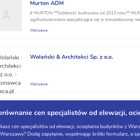
Murton ADM
# MURTON **Solidność budowana od 2013 roku** MUR
ogólnobudowlana specjalizująca się w kompleksowej real
remo...
Warszawa
Wolański & Architekci Sp. z o.o.
Warszawa
orównanie cen specjalistów od elewacji, o
kasz cen specjalistów od elewacji, ocieplania budynków z Wars
Warszawy? Dodaj zapytanie, wypełniając krótki formularz, a spe