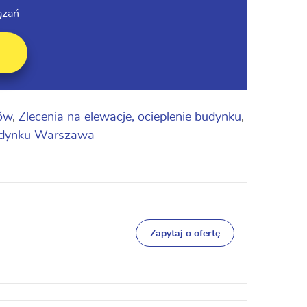
ązań
ków
,
Zlecenia na elewacje, ocieplenie budynku
,
 budynku Warszawa
Zapytaj o ofertę