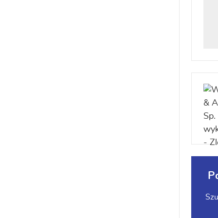
P
Szu