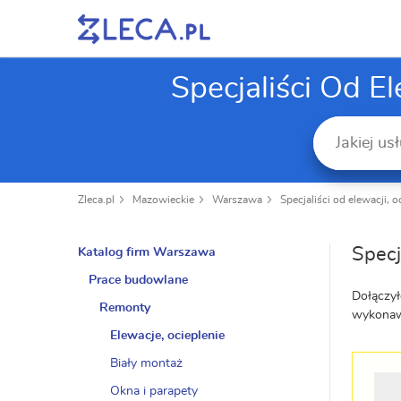
Specjaliści Od 
Zleca.pl
Mazowieckie
Warszawa
Specjaliści od elewacji,
Specj
Katalog firm Warszawa
Prace budowlane
Dołączył
Remonty
wykonawc
Elewacje, ocieplenie
Biały montaż
Okna i parapety