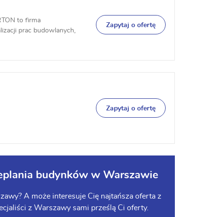
TON to firma
Zapytaj o ofertę
izacji prac budowlanych,
Zapytaj o ofertę
cieplania budynków w Warszawie
zawy? A może interesuje Cię najtańsza oferta z
cjaliści z Warszawy sami prześlą Ci oferty.