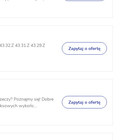
43.32.Z 43.31.Z 43.29.Z
Zapytaj o ofertę
rzeczy? Poznajmy się! Dobre
Zapytaj o ofertę
eksowych wykońc...