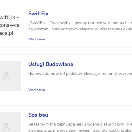
SwiftFix
„SwiftFix – Twój szybki i pewny ratunek w remontach i h
najlepszymi, sprawdzonymi ekipami w Warszawie i okolic
Warszawa
Usługi Budowlane
Budowa domów od podstaw, elewacje, remonty, wykońc
Warszawa
Sps bau
Jesteśmy firmą zajmującą się usługami glazurniczymi o
elewacji oraz malowaniem myciem dachów kostki brukow