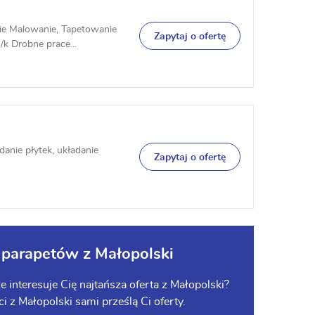
e Malowanie, Tapetowanie
Zapytaj o ofertę
k Drobne prace...
anie płytek, układanie
Zapytaj o ofertę
 parapetów z Małopolski
interesuje Cię najtańsza oferta z Małopolski?
ci z Małopolski sami prześlą Ci oferty.