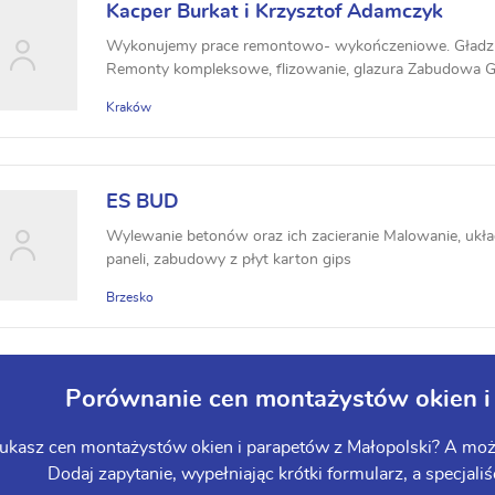
Kacper Burkat i Krzysztof Adamczyk
Wykonujemy prace remontowo- wykończeniowe. Gładzi
Remonty kompleksowe, flizowanie, glazura Zabudowa G/
Kraków
ES BUD
Wylewanie betonów oraz ich zacieranie Malowanie, układ
paneli, zabudowy z płyt karton gips
Brzesko
Porównanie cen montażystów okien i
ukasz cen montażystów okien i parapetów z Małopolski? A może 
Dodaj zapytanie, wypełniając krótki formularz, a specjaliś