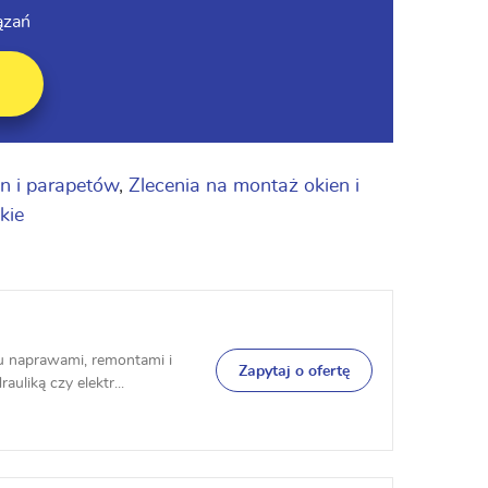
ązań
n i parapetów
,
Zlecenia na montaż okien i
kie
ju naprawami, remontami i
Zapytaj o ofertę
liką czy elektr...