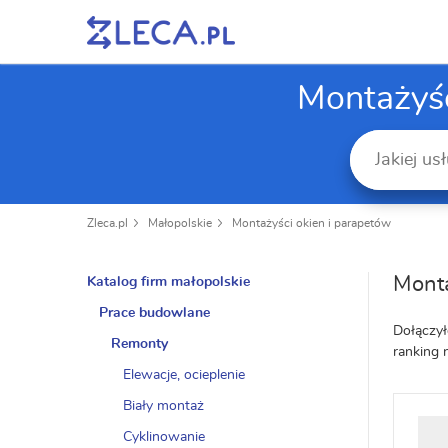
Montażyśc
Zleca.pl
Małopolskie
Montażyści okien i parapetów
Monta
Katalog firm małopolskie
Prace budowlane
Dołączył
Remonty
ranking 
Elewacje, ocieplenie
Biały montaż
Cyklinowanie