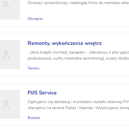
POLSKI
Szukasz sprawdzonej i niedrogiej firmy do montażu okien
Oświęcim
Remonty, wykończenia wnętrz
...okna (ciepły montaż), parapety - zabudowy z płyt gi
podwieszane, sufity mineralne (armstrong), sciany działo
Tarnów
PJJS Service
Zajmujemy się dostawą i montażem stolarki okiennej PV
oferujemy na terenie Polski i Niemiec. Wykonujemy komp
Brzesko